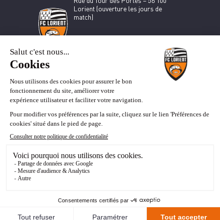
Lorient (ouverture les jours de
match)
BOUTIQUE OFFICIELLE DU FCL
35 rue du Port – 56 100 Lorient (du
mardi au samedi de 10h-12h et 14h-
18h30)
Billetterie
Boutique
Programme de fidélité
Toute l'actu du FC Lorient
CGV Billetterie
Mentions légales
Mes choix de cookies
Politique de confidentialité
© 2026 FC Lorient, tous droits réservés.